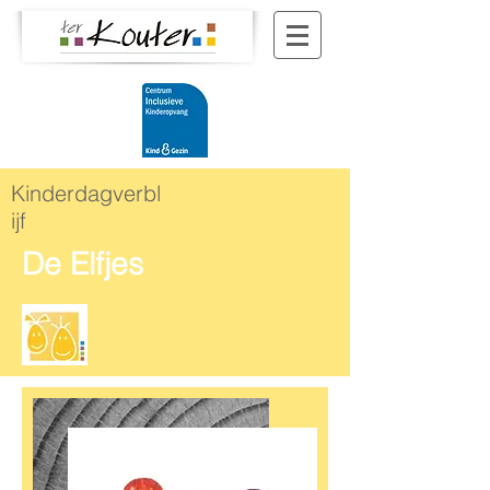
Kinderdagverbl
ijf
De Elfjes