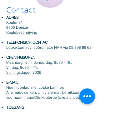
Contact
ADRES
Kouter 91
9800 Deinze
Routebeschrijving
TELEFONISCH CONTACT
Lobke Lamiroy: coördinator NAH via
09 398 68 63
OPENINGSUREN
Maandag t.e.m. donderdag: 8u30 - 18u
Vrijdag: 8u30 - 17u
Sluitingsdagen 2026
E-MAIL
Neem contact met Lobke Lamiroy.
Alle medewerkers zijn via e-mail bereikbaar op
voornaam.naam@terkouter.be
(overzicht equipe)
TOEGANG
Gebruik van de drukknop is noodzakelijk
Rolstoeltoegankelijk via dezelfde ingang
- Online aanmeldingsformulier